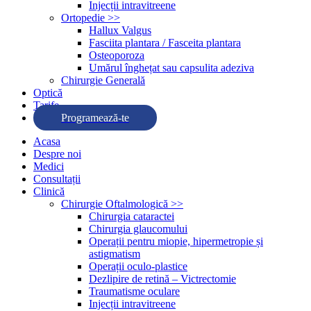
Injecții intravitreene
Ortopedie >>
Hallux Valgus
Fasciita plantara / Fasceita plantara
Osteoporoza
Umărul înghețat sau capsulita adeziva
Chirurgie Generală
Optică
Tarife
Programează-te
Acasa
Despre noi
Medici
Consultații
Clinică
Chirurgie Oftalmologică >>
Chirurgia cataractei
Chirurgia glaucomului
Operații pentru miopie, hipermetropie și
astigmatism
Operații oculo-plastice
Dezlipire de retină – Victrectomie
Traumatisme oculare
Injecții intravitreene