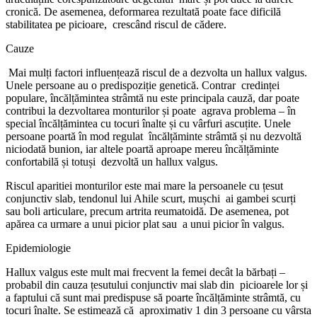
cronică. De asemenea, deformarea rezultată poate face dificilă
stabilitatea pe picioare, crescând riscul de cădere.
Cauze
Mai mulți factori influențează riscul de a dezvolta un hallux valgus.
Unele persoane au o predispoziție genetică. Contrar credinței
populare, încălțămintea strâmtă nu este principala cauză, dar poate
contribui la dezvoltarea monturilor și poate agrava problema – în
special încălțămintea cu tocuri înalte și cu vârfuri ascuțite. Unele
persoane poartă în mod regulat încălțăminte strâmtă și nu dezvoltă
niciodată bunion, iar altele poartă aproape mereu încălțăminte
confortabilă și totuși dezvoltă un hallux valgus.
Riscul aparitiei monturilor este mai mare la persoanele cu țesut
conjunctiv slab, tendonul lui Ahile scurt, mușchi ai gambei scurți
sau boli articulare, precum artrita reumatoidă. De asemenea, pot
apărea ca urmare a unui picior plat sau a unui picior în valgus.
Epidemiologie
Hallux valgus este mult mai frecvent la femei decât la bărbați –
probabil din cauza țesutului conjunctiv mai slab din picioarele lor și
a faptului că sunt mai predispuse să poarte încălțăminte strâmtă, cu
tocuri înalte. Se estimează că aproximativ 1 din 3 persoane cu vârsta