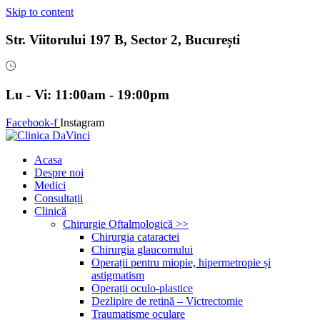
Skip to content
Str. Viitorului 197 B, Sector 2, București
Lu - Vi: 11:00am - 19:00pm
Facebook-f
Instagram
Acasa
Despre noi
Medici
Consultații
Clinică
Chirurgie Oftalmologică >>
Chirurgia cataractei
Chirurgia glaucomului
Operații pentru miopie, hipermetropie și
astigmatism
Operații oculo-plastice
Dezlipire de retină – Victrectomie
Traumatisme oculare