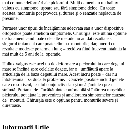
mai comune deformări ale piciorului. Mulți oameni au un hallux
valgus cu simptome ușoare sau fără simptome deloc. Cu toate
acestea, monturile pot provoca și durere și o senzatie neplacuta de
presiune.
Purtarea unor tipuri de încălțăminte adecvata sau a unor dispozitive
ortopedice poate ameliora simptomele. Chirurgia este ultima optiune
de tratament cand toate celelalte metode nu au dat rezultate si
singurul tratament care poate elimina monturile, dar, uneori cu
rezultate modeste pe termen lung – recidiva fiind frecvent intalnita la
mai mult de 5 ani de la operatie.
Hallux valgus este acel tip de deformare a piciorului in care degetul
mare se înclină spre celelalte degete, iar o umflătură apare la
articulația de la baza degetului mare. Acest lucru poate – dar nu
întotdeauna – să ducă la probleme. Cauzele posibile includ genele
care cresc riscul, țesutul conjunctiv slab și încălțămintea prea
strâmtă. Purtarea de încălțăminte confortabilă și întărirea mușchilor
piciorului pot ajuta la prevenirea și ameliorarea simptomelor cauzate
de monturi. Chirurgia este o opțiune pentru monturile severe și
dureroase.
Informații Utile