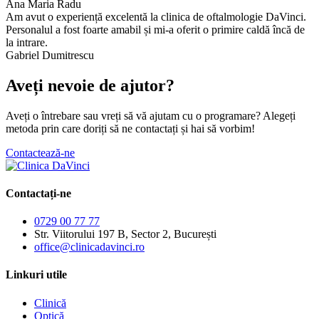
Ana Maria Radu
Am avut o experiență excelentă la clinica de oftalmologie DaVinci.
Personalul a fost foarte amabil și mi-a oferit o primire caldă încă de
la intrare.
Gabriel Dumitrescu
Aveți nevoie de ajutor?
Aveți
o
întrebare
sau
vreți
să
vă
ajutam
cu o programare?
Alegeți
metoda
prin care doriți
să
ne
contactați
și
hai
să
vorbim!
Contactează-ne
Contactați-ne
0729 00 77 77
Str. Viitorului 197 B, Sector 2, București
office@clinicadavinci.ro
Linkuri utile
Clinică
Optică