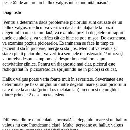
peste 65 de ani are un hallux valgus într-o anumită măsură.
Diagnostic
Pentru a determina dacă problemele piciorului sunt cauzate de un
hallux valgus, medicul va verifica dacă articulația de la baza
degetului mare este umflată, va examina poziția degetelor în raport
unele cu altele și va verifica cât de bine se pot mișca. De asemenea,
va examina poziția picioarelor. Examinarea se face în timp ce
pacientul stă în picioare, merge și stă jos. Medicul va evalua și
starea pielii piciorului, va verifica semnele de osteoartrită/artroza și
va întreba despre simptome și despre impactul lor asupra
activităților zilnice. Pentru un diagnostic mai clar, piciorul este
radiografiat în picioare(adica sprijinindu-ne in picior) si culcat.
Hallux valgus poate varia foarte mult în severitate. Severitatea este
determinată pe baza unghiului dintre degetul mare și osul piciorului
care duce la acesta (primul os metatarsian) precum si de unghiul
dintre primele 2 oase metatarsiene.
Diferența dintre o articulație „normală” a degetului mare și un hallux
valgus nu este întotdeauna clară. Multe persoane au hallux valgus