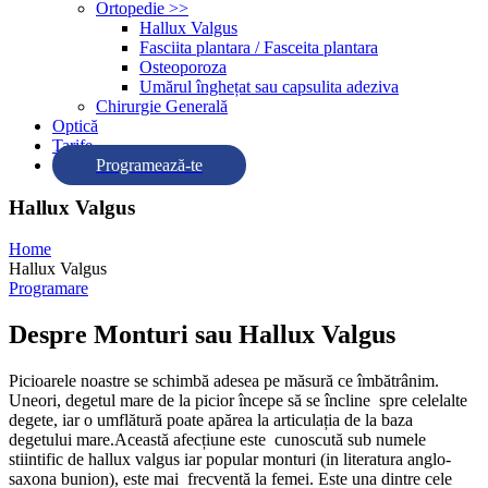
Ortopedie >>
Hallux Valgus
Fasciita plantara / Fasceita plantara
Osteoporoza
Umărul înghețat sau capsulita adeziva
Chirurgie Generală
Optică
Tarife
Programează-te
Hallux Valgus
Home
Hallux Valgus
Programare
Despre Monturi sau Hallux Valgus
Picioarele noastre se schimbă adesea pe măsură ce îmbătrânim.
Uneori, degetul mare de la picior începe să se încline spre celelalte
degete, iar o umflătură poate apărea la articulația de la baza
degetului mare.Această afecțiune este cunoscută sub numele
stiintific de hallux valgus iar popular monturi (in literatura anglo-
saxona bunion), este mai frecventă la femei. Este una dintre cele