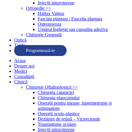
Injecții intravitreene
Ortopedie >>
Hallux Valgus
Fasciita plantara / Fasceita plantara
Osteoporoza
Umărul înghețat sau capsulita adeziva
Chirurgie Generală
Optică
Tarife
Programează-te
Acasa
Despre noi
Medici
Consultații
Clinică
Chirurgie Oftalmologică >>
Chirurgia cataractei
Chirurgia glaucomului
Operații pentru miopie, hipermetropie și
astigmatism
Operații oculo-plastice
Dezlipire de retină – Victrectomie
Traumatisme oculare
Injecții intravitreene