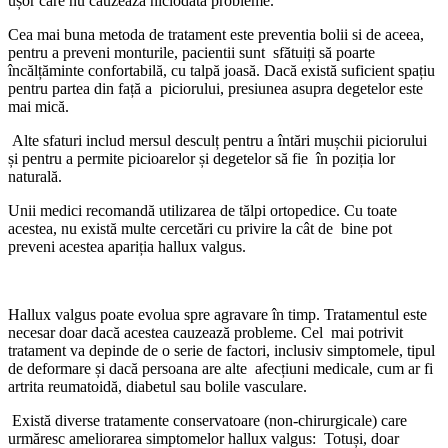
ușor care nu cauzează niciodată probleme.
Cea mai buna metoda de tratament este preventia bolii si de aceea,
pentru a preveni monturile, pacientii sunt sfătuiți să poarte
încălțăminte confortabilă, cu talpă joasă. Dacă există suficient spațiu
pentru partea din față a piciorului, presiunea asupra degetelor este
mai mică.
Alte sfaturi includ mersul desculț pentru a întări mușchii piciorului
și pentru a permite picioarelor și degetelor să fie în poziția lor
naturală.
Unii medici recomandă utilizarea de tălpi ortopedice. Cu toate
acestea, nu există multe cercetări cu privire la cât de bine pot
preveni acestea apariția hallux valgus.
Hallux valgus poate evolua spre agravare în timp. Tratamentul este
necesar doar dacă acestea cauzează probleme. Cel mai potrivit
tratament va depinde de o serie de factori, inclusiv simptomele, tipul
de deformare și dacă persoana are alte afecțiuni medicale, cum ar fi
artrita reumatoidă, diabetul sau bolile vasculare.
Există diverse tratamente conservatoare (non-chirurgicale) care
urmăresc ameliorarea simptomelor hallux valgus: Totuși, doar