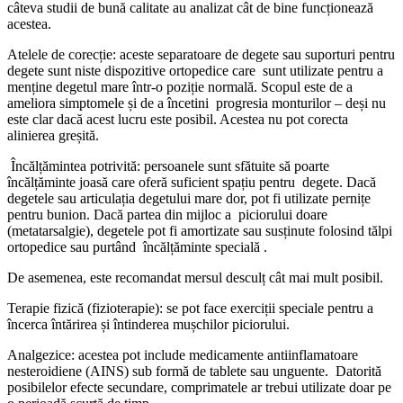
câteva studii de bună calitate au analizat cât de bine funcționează
acestea.
Atelele de corecție: aceste separatoare de degete sau suporturi pentru
degete sunt niste dispozitive ortopedice care sunt utilizate pentru a
menține degetul mare într-o poziție normală. Scopul este de a
ameliora simptomele și de a încetini progresia monturilor – deși nu
este clar dacă acest lucru este posibil. Acestea nu pot corecta
alinierea greșită.
Încălțămintea potrivită: persoanele sunt sfătuite să poarte
încălțăminte joasă care oferă suficient spațiu pentru degete. Dacă
degetele sau articulația degetului mare dor, pot fi utilizate pernițe
pentru bunion. Dacă partea din mijloc a piciorului doare
(metatarsalgie), degetele pot fi amortizate sau susținute folosind tălpi
ortopedice sau purtând încălțăminte specială .
De asemenea, este recomandat mersul desculț cât mai mult posibil.
Terapie fizică (fizioterapie): se pot face exerciții speciale pentru a
încerca întărirea și întinderea mușchilor piciorului.
Analgezice: acestea pot include medicamente antiinflamatoare
nesteroidiene (AINS) sub formă de tablete sau unguente. Datorită
posibilelor efecte secundare, comprimatele ar trebui utilizate doar pe