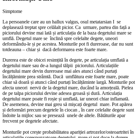
Simptome
La persoanele care au un hallux valgus, osul metatarsian I se
deplasează treptat spre celălalt picior. Ca urmare, partea din față a
piciorului devine mai lată și articulația de la baza degetului mare se
umflă. Degetul mare se înclină spre celelalte degete, uneori
deformându-le și pe acestea. Monturile pot fi dureroase, dar nu sunt
totdeauna – chiar și dacă deformarea este foarte mare.
Durerea este de obicei resimțită în degete, pe articulația umflată a
degetului mare sau de-a lungul tălpii piciorului. Articulațiile
degetului mare devin dureroase mai ales atunci când purtați
încălțăminte prea strâmtă. Dacă umflătura este foarte mare, poate
chiar să doară și atunci când purtați încălțăminte largă. Monturile pot
afecta uneori nervii de la degetul mare, ducând la amorțeală. Pielea
de pe talpa piciorului devine adesea groasă și dură. Articulația
degetului mare poate fi roșie și umflată, iar uneori chiar inflamată.
De asemenea, devine mai greu să mișcați degetul mare. Pot apărea
și deformări precum degetele în ciocan , în care celelalte degete sunt
îndoite la mijloc sau se presează unele de altele. Bătăturile apar
frecvent pe degetele afectate.
Monturile pot crește probabilitatea apariției artrozelor/osteoartritei în
articulațiile corespunzatoare degetului mare și pot duce la durere