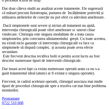
o perioadă scurtă de timp.
Dar doar câteva studii au analizat aceste tratamente. Ele sugerează
că măsuri precum fizioterapia, purtarea de încălțăminte potrivită și
utilizarea atelierelor de corecție nu pot oferi cu adevărat ameliorare.
Dacă simptomele sunt severe și niciun alt tratament nu ajută,
intervenția chirurgicală poate oferi ameliorare si uneori chiar
vindecare. Chirurgia este singura modalitate de a trata cauza
simptomelor, prin corectarea aliniamentului greșit. Cu toate acestea,
nu există nicio garanție că intervenția chirurgicală va face ca
simptomele să dispară complet, și aceasta poate avea efecte
secundare.
Este frecvent descrisa recidiva bolii si pentru acest lucru au fost
descrise numeroase tipuri de interventii chirurgicale.
Dar insasi acest fapt ca exista numeroase operatii arata ca nu s-a
gasit tratamentul ideal (atunci ar fi existat o singura operatie).
Frecvent, in cadrul aceleiasi operatii, chirurgul asociaza mai multe
tipuri de proceduri chirurgicale spre a rezolva cat mai bine problema
monturilor.
Programare
0722 510 608