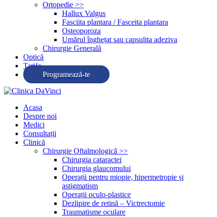
Ortopedie >>
Hallux Valgus
Fasciita plantara / Fasceita plantara
Osteoporoza
Umărul înghețat sau capsulita adeziva
Chirurgie Generală
Optică
Tarife
Programează-te
Acasa
Despre noi
Medici
Consultații
Clinică
Chirurgie Oftalmologică >>
Chirurgia cataractei
Chirurgia glaucomului
Operații pentru miopie, hipermetropie și
astigmatism
Operații oculo-plastice
Dezlipire de retină – Victrectomie
Traumatisme oculare