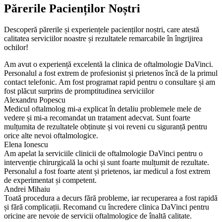
Părerile Pacienților Noștri
Descoperă părerile și experiențele pacienților noștri, care atestă
calitatea serviciilor noastre și rezultatele remarcabile în îngrijirea
ochilor!
Am avut o experiență excelentă la clinica de oftalmologie DaVinci.
Personalul a fost extrem de profesionist și prietenos încă de la primul
contact telefonic. Am fost programat rapid pentru o consultare și am
fost plăcut surprins de promptitudinea serviciilor
Alexandru Popescu
Medicul oftalmolog mi-a explicat în detaliu problemele mele de
vedere și mi-a recomandat un tratament adecvat. Sunt foarte
mulțumita de rezultatele obținute și voi reveni cu siguranță pentru
orice alte nevoi oftalmologice.
Elena Ionescu
Am apelat la serviciile clinicii de oftalmologie DaVinci pentru o
intervenție chirurgicală la ochi și sunt foarte mulțumit de rezultate.
Personalul a fost foarte atent și prietenos, iar medicul a fost extrem
de experimentat și competent.
Andrei Mihaiu
Toată procedura a decurs fără probleme, iar recuperarea a fost rapidă
și fără complicații. Recomand cu încredere clinica DaVinci pentru
oricine are nevoie de servicii oftalmologice de înaltă calitate.